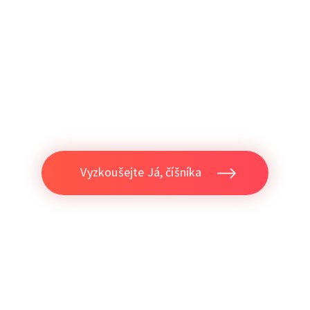
zákazník, váš větš
a vás to nestojí žádné úsilí
Vyzkoušejte Já, číšníka