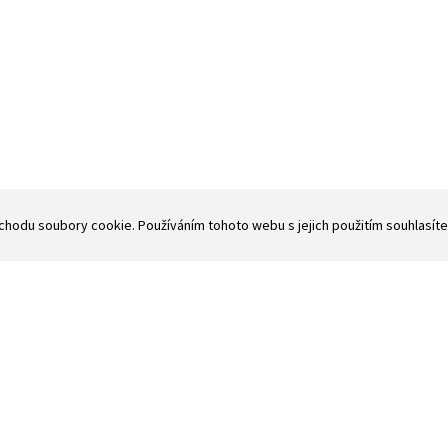
chodu soubory cookie. Používáním tohoto webu s jejich použitím souhlasíte
BENEFITY SPOLUPRÁCE
 zlepšení ve všec