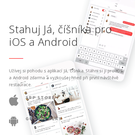
Stahuj Já, číšníka pro
iOS a Android
Užívej si pohodu s aplikací Já, číšníka. Stáhni si ji pro iOS
a Android zdarma a vyzkoušej hned při první návštěvě
restaurace.
APP STORE
GOOGLE PLAY