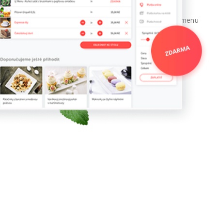
Připravujeme pro vás atraktivní soutěže o slevy na
konzumaci nebo například akci „Každé 10. Polední menu
zdarma“.