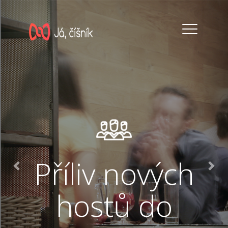
Předchozí
Násl
Toggle
navigation
Příliv nových
hostů do