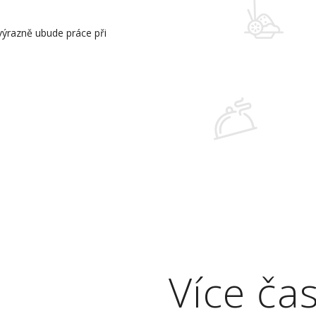
 výrazně ubude práce při
Více ča