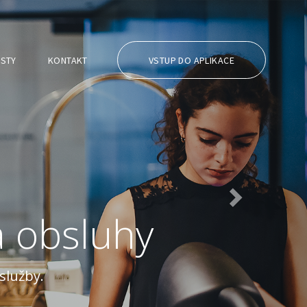
Následující
STY
KONTAKT
VSTUP DO APLIKACE
a obsluhy
služby.