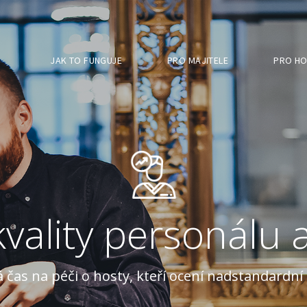
JAK TO FUNGUJE
PRO MAJITELE
PRO HO
kvality personálu 
á čas na péči o hosty, kteří ocení nadstandardní 