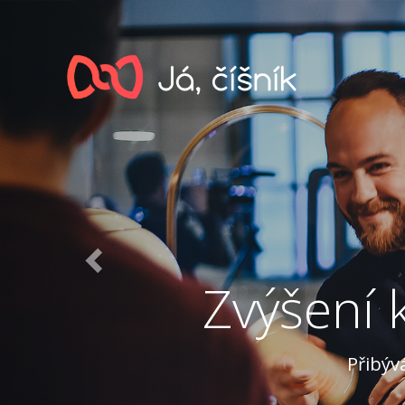
Předchozí
Zvýšení 
Přibýv